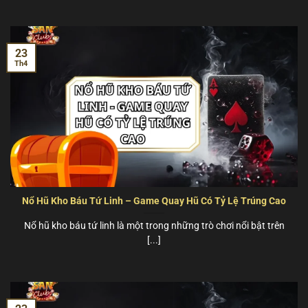
23
Th4
Nổ Hũ Kho Báu Tứ Linh – Game Quay Hũ Có Tỷ Lệ Trúng Cao
Nổ hũ kho báu tứ linh là một trong những trò chơi nổi bật trên
[...]