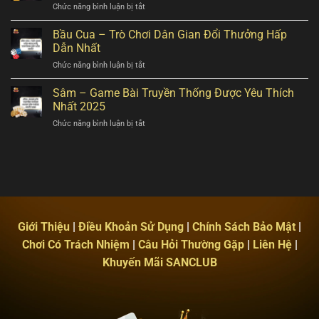
Lớn
Chức năng bình luận bị tắt
ở
Chiến
Mới
Nổ
Lược
Dễ
Hũ
Bầu Cua – Trò Chơi Dân Gian Đổi Thưởng Hấp
Chơi
Dàng
Hắc
Game
Dẫn Nhất
Chiến
Thoại
2025
Thắng
Chức năng bình luận bị tắt
ở
Ngộ
Dễ
Bầu
Không
Thắng
Cua
Sâm – Game Bài Truyền Thống Được Yêu Thích
–
–
Trải
Nhất 2025
Trò
Nghiệm
Chức năng bình luận bị tắt
ở
Chơi
Game
Sâm
Dân
Cực
–
Gian
Chất
Game
Đổi
Bài
Thưởng
Truyền
Hấp
Thống
Dẫn
Được
Nhất
Yêu
Giới Thiệu
|
Điều Khoản Sử Dụng
|
Chính Sách Bảo Mật
|
Thích
Chơi Có Trách Nhiệm
|
Câu Hỏi Thường Gặp
|
Liên Hệ
|
Nhất
2025
Khuyến Mãi SANCLUB