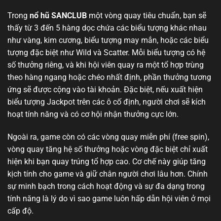
Trong
nổ hũ SANCLUB
một vòng quay tiêu chuẩn, bạn sẽ
thấy từ 3 đến 5 hàng dọc chứa các biểu tượng khác nhau
như vàng, kim cương, biểu tượng may mắn, hoặc các biểu
tượng đặc biệt như Wild và Scatter. Mỗi biểu tượng có hệ
số thưởng riêng, và khi hội viên quay ra một tổ hợp trùng
theo hàng ngang hoặc chéo nhất định, phần thưởng tương
ứng sẽ được cộng vào tài khoản. Đặc biệt, nếu xuất hiện
biểu tượng Jackpot trên các ô cố định, người chơi sẽ kích
hoạt tính năng và có cơ hội nhận thưởng cực lớn.
Ngoài ra, game còn có các vòng quay miễn phí (free spin),
vòng quay tăng hệ số thưởng hoặc vòng đặc biệt chỉ xuất
hiện khi bạn quay trúng tổ hợp cao. Cơ chế này giúp tăng
kịch tính cho game và giữ chân người chơi lâu hơn. Chính
sự minh bạch trong cách hoạt động và sự đa dạng trong
tính năng là lý do vì sao game luôn hấp dẫn hội viên ở mọi
cấp độ.