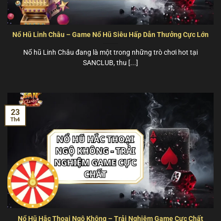
Nổ Hũ Linh Châu – Game Nổ Hũ Siêu Hấp Dẫn Thưởng Cực Lớn
Nổ hũ Linh Châu đang là một trong những trò chơi hot tại
SANCLUB, thu [...]
23
Th4
Nổ Hũ Hắc Thoại Ngộ Không – Trải Nghiệm Game Cực Chất