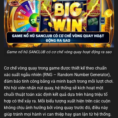
Game nổ hũ SANCLUB có cơ chế vòng quay hoạt động ra sao
Cơ chế vòng quay trong game được thiết kế theo chuẩn
xác suất ngẫu nhiên (RNG – Random Number Generator),
đảm bảo tính công bằng và minh bạch trong mỗi lượt chơi.
Khi hội viên nhấn nút quay, hệ thống sẽ kích hoạt một
chuỗi thuật toán xác định kết quả dựa trên hàng triệu tổ
hợp có thể xảy ra. Mỗi biểu tượng xuất hiện trên các cuộn
không chịu ảnh hưởng bởi vòng quay trước đó, điều này
giúp tránh mọi hành vi can thiệp hay gian lận từ hệ thống.