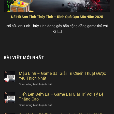
Nổ Hũ Sơn Tinh Thủy Tinh – Rinh Quà Cực Sốc Năm 2025
Nổ hũ Sơn Tinh Thủy Tinh đang gây bão cộng đồng game thủ với
lối [...]
BÀI VIẾT MỚI NHẤT
Mậu Binh – Game Bài Giải Trí Chiến Thuật Được
Yêu Thích Nhất
Chức năng bình luận bị tắt
ở
Mậu
Binh
Tiến Lên Đếm Lá – Game Bài Giải Trí Với Tỷ Lệ
–
Thắng Cao
Game
Chức năng bình luận bị tắt
ở
Bài
Tiến
Giải
Lên