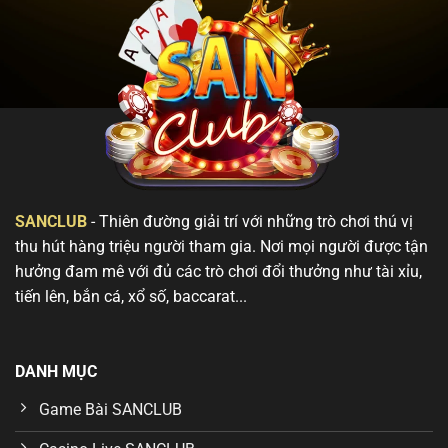
SANCLUB
- Thiên đường giải trí với những trò chơi thú vị
thu hút hàng triệu người tham gia. Nơi mọi người được tận
hưởng đam mê với đủ các trò chơi đổi thưởng như tài xỉu,
tiến lên, bắn cá, xổ số, baccarat...
DANH MỤC
Game Bài SANCLUB