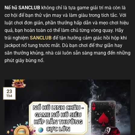
Nổ hũ SANCLUB
không chỉ là tựa game giải trí mà còn là
cơ hội để bạn thử vận may và làm giàu trong tích tắc. Với
luật chơi đơn giản, phần thưởng hấp dẫn và mẹo chơi hiệu
quả, bạn hoàn toàn có thể làm chủ từng vòng quay. Hãy
trải nghiệm
SANCLUB
để tận hưởng cảm giác hồi hộp khi
jackpot nổ tung trước mắt. Dù bạn chơi để thư giãn hay
săn thưởng khủng, nhà cái luôn sẵn sàng mang đến những
phút giây bùng nổ.
23
Th4