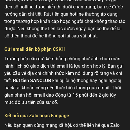
đến số hotline được hiển thị dưới chân trang, bạn sẽ được
hướng dẫn chi tiết. Rút tiền qua hotline thường áp dụng
trong trường hợp khẩn cấp hoặc người chơi không thao tác
được. Nếu không thể liên lạc được ngay, bạn có thể để lại
số điện thoại để hệ thống gọi lại sau vài phút.
Gửi email đến bộ phận CSKH
Trường hợp cần gửi kèm bằng chứng như ảnh chụp màn
hình, lịch sử giao dịch thì email là lựa chọn hợp lý. Bạn gửi
yêu cầu về địa chỉ chính thức kèm nội dung rõ ràng và chi
tiết.
Rút tiền SANCLUB
khi bị lỗi hệ thống hay nghi ngờ bị
hack tài khoản cũng nên thực hiện thông qua email. Thời
gian phản hồi email dao động từ 15 phút đến 2 giờ tùy
mức độ ưu tiên của sự cố.
Kết nối qua Zalo hoặc Fanpage
Nếu bạn quen dùng mạng xã hội, có thể liên hệ qua Zalo