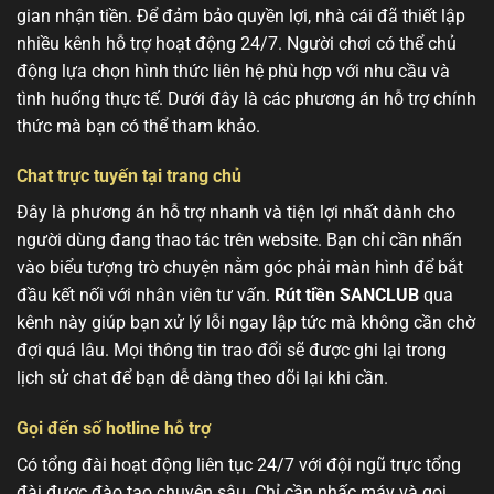
gian nhận tiền. Để đảm bảo quyền lợi, nhà cái đã thiết lập
nhiều kênh hỗ trợ hoạt động 24/7. Người chơi có thể chủ
động lựa chọn hình thức liên hệ phù hợp với nhu cầu và
tình huống thực tế. Dưới đây là các phương án hỗ trợ chính
thức mà bạn có thể tham khảo.
Chat trực tuyến tại trang chủ
Đây là phương án hỗ trợ nhanh và tiện lợi nhất dành cho
người dùng đang thao tác trên website. Bạn chỉ cần nhấn
vào biểu tượng trò chuyện nằm góc phải màn hình để bắt
đầu kết nối với nhân viên tư vấn.
Rút tiền SANCLUB
qua
kênh này giúp bạn xử lý lỗi ngay lập tức mà không cần chờ
đợi quá lâu. Mọi thông tin trao đổi sẽ được ghi lại trong
lịch sử chat để bạn dễ dàng theo dõi lại khi cần.
Gọi đến số hotline hỗ trợ
Có tổng đài hoạt động liên tục 24/7 với đội ngũ trực tổng
đài được đào tạo chuyên sâu. Chỉ cần nhấc máy và gọi