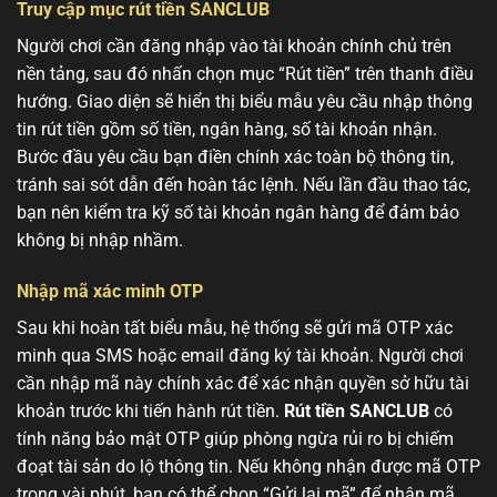
Truy cập mục rút tiền SANCLUB
Người chơi cần đăng nhập vào tài khoản chính chủ trên
nền tảng, sau đó nhấn chọn mục “Rút tiền” trên thanh điều
hướng. Giao diện sẽ hiển thị biểu mẫu yêu cầu nhập thông
tin rút tiền gồm số tiền, ngân hàng, số tài khoản nhận.
Bước đầu yêu cầu bạn điền chính xác toàn bộ thông tin,
tránh sai sót dẫn đến hoàn tác lệnh. Nếu lần đầu thao tác,
bạn nên kiểm tra kỹ số tài khoản ngân hàng để đảm bảo
không bị nhập nhầm.
Nhập mã xác minh OTP
Sau khi hoàn tất biểu mẫu, hệ thống sẽ gửi mã OTP xác
minh qua SMS hoặc email đăng ký tài khoản. Người chơi
cần nhập mã này chính xác để xác nhận quyền sở hữu tài
khoản trước khi tiến hành rút tiền.
Rút tiền SANCLUB
có
tính năng bảo mật OTP giúp phòng ngừa rủi ro bị chiếm
đoạt tài sản do lộ thông tin. Nếu không nhận được mã OTP
trong vài phút, bạn có thể chọn “Gửi lại mã” để nhận mã