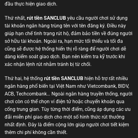
đầu thực hiện giao dịch.
Thứ nhất,
rút tiền SANCLUB
yêu cầu người chơi sử dụng
tài khoản ngân hàng trùng tên với tên đăng ký. Điều này
giúp hạn chế tình trạng rút hộ, đảm bảo tiền về đúng người
sở hữu tài khoản. Ngoài ra, hạn mức tối thiểu và tối đa
cũng sẽ được hệ thống hiển thị rõ ràng để người chơi dễ
dàng kiểm soát giao dịch. Bạn nên kiểm tra kỹ trước khi
xác nhận lệnh rút nhằm tránh bị từ chối.
Thứ hai, hệ thống
rút tiền SANCLUB
hiện hỗ trợ rất nhiều
ngân hàng phổ biến tại Việt Nam như Vietcombank, BIDV,
ACB, Techcombank… Ngoài ngân hàng truyền thống, người
chơi còn có thể chọn ví điện tử hoặc chuyển khoản qua
cổng trung gian. Tùy từng thời điểm, cũng áp dụng các ưu
đãi miễn phí giao dịch cho một số hình thức rút thưởng
nhất định. Đây là điểm cộng lớn giúp người chơi tiết kiệm
thêm chi phí không cần thiết.