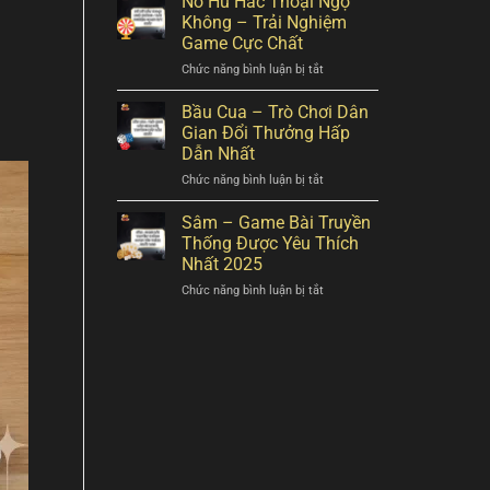
Nổ Hũ Hắc Thoại Ngộ
Tìm
Người
Không – Trải Nghiệm
Hiểu
Mới
Game Cực Chất
Chiến
Dễ
Chức năng bình luận bị tắt
ở
Lược
Dàng
Nổ
Chơi
Chiến
Hũ
Game
Bầu Cua – Trò Chơi Dân
Thắng
Hắc
2025
Gian Đổi Thưởng Hấp
Thoại
Dễ
Dẫn Nhất
Ngộ
Thắng
Chức năng bình luận bị tắt
ở
Không
Bầu
–
Cua
Trải
Sâm – Game Bài Truyền
–
Nghiệm
Thống Được Yêu Thích
Trò
Game
Nhất 2025
Chơi
Cực
Chức năng bình luận bị tắt
ở
Dân
Chất
Sâm
Gian
–
Đổi
Game
Thưởng
Bài
Hấp
Truyền
Dẫn
Thống
Nhất
Được
Yêu
Thích
Nhất