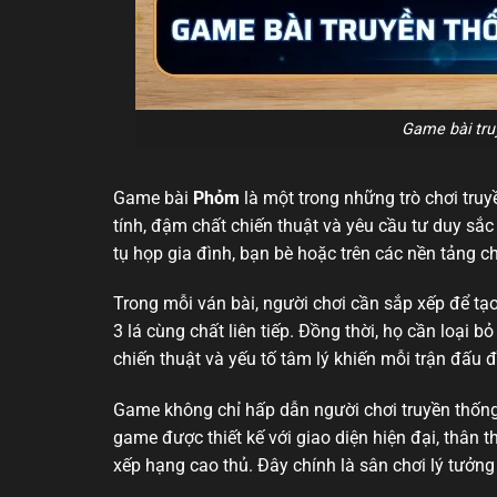
Game bài tru
Game bài
Phỏm
là một trong những trò chơi tru
tính, đậm chất chiến thuật và yêu cầu tư duy sắc
tụ họp gia đình, bạn bè hoặc trên các nền tảng ch
Trong mỗi ván bài, người chơi cần sắp xếp để tạ
3 lá cùng chất liên tiếp. Đồng thời, họ cần loại 
chiến thuật và yếu tố tâm lý khiến mỗi trận đấ
Game không chỉ hấp dẫn người chơi truyền thốn
game được thiết kế với giao diện hiện đại, thân 
xếp hạng cao thủ. Đây chính là sân chơi lý tưởng