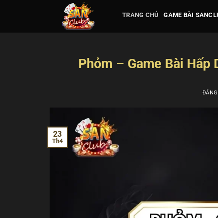
Bỏ
TRANG CHỦ
GAME BÀI SANCL
qua
nội
dung
Phỏm – Game Bài Hấp 
ĐĂNG
23
Th4