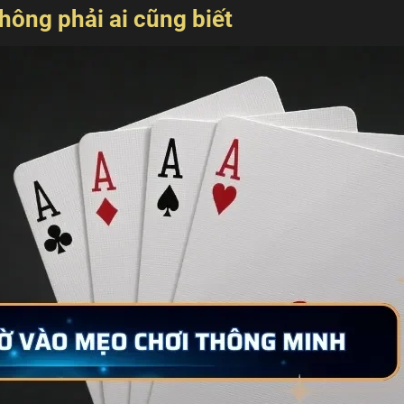
ông phải ai cũng biết