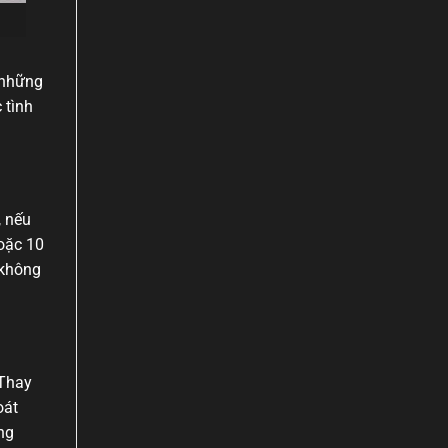
à những
 tình
, nếu
oặc 10
 không
 Thay
oát
ng