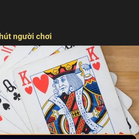
hút người chơi