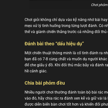
Chơi phỏm 
Chơi giỏi không chỉ dựa vào kỹ năng nhớ bài hay 
mẹo xử lý tình huống trong từng lượt đánh. Có 
thế và giành chiến thắng trước cả những đối thủ
Đánh bài theo “dấu hiệu dụ”
Một chiến thuật thông minh là cố tình đánh ra nh
bạn đã có 7-8 cùng chất và muốn dụ người khác 
để che giấu ý đồ. Khi đối thủ mắc bẫy và đánh r
hề cảnh giác.
Chia bài phỏm đều
Nhiều người chơi thường đánh toàn bộ bài rác m
vào đó, hãy chia rác ra đánh xen kẽ và giữ vài lá
được diễn biến bàn chơi tốt hơn và khiến đối ph